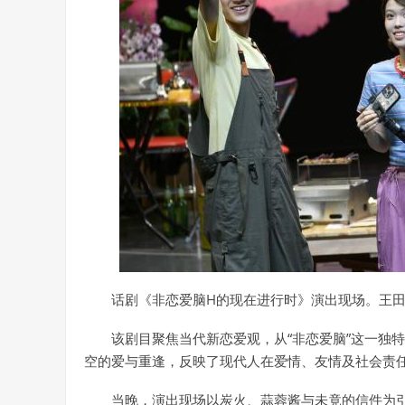
话剧《非恋爱脑H的现在进行时》演出现场。王田
该剧目聚焦当代新恋爱观，从“非恋爱脑”这一独
空的爱与重逢，反映了现代人在爱情、友情及社会责
当晚，演出现场以炭火、蒜蓉酱与未竟的信件为引