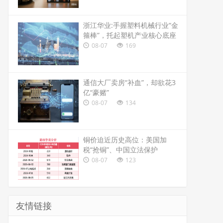
浙江华业:手握塑料机械行业“金
箍棒”，托起塑机产业核心底座
08-07
169
通信大厂卖房“补血”，却欲花3
亿“豪赌”
08-07
134
铜价迫近历史高位：美国加
税“抢铜”、中国立法保护
08-07
123
友情链接