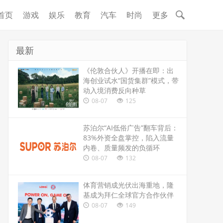
首页
游戏
娱乐
教育
汽车
时尚
更多
最新
《伦敦合伙人》开播在即：出
海创业试水“国货集群”模式，带
动入境消费反向种草
08-07
125
苏泊尔“AI低俗广告”翻车背后：
83%外资全盘掌控，陷入流量
内卷、质量频发的负循环
08-07
132
体育营销成光伏出海重地，隆
基成为拜仁全球官方合作伙伴
08-07
149