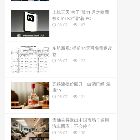
上线三天“榨干”算力 月之暗面
被Kimi K3“逼”着IPO
08-07
107
东航新规: 提前14天可免费退改
签
08-07
122
五粮液批价回升，白酒已经“筑
底”？
08-07
121
雪佛兰将退出中国市场？通用
汽车回应：不会停产
08-07
130