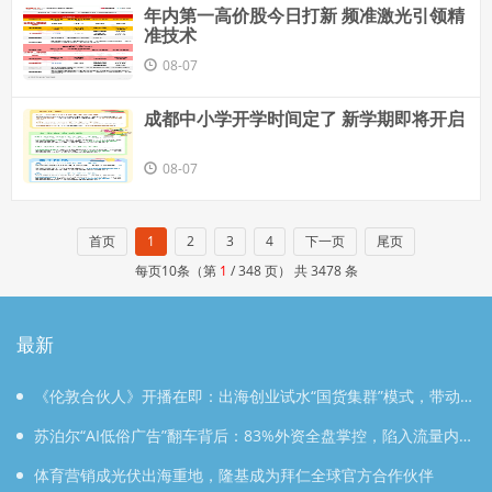
年内第一高价股今日打新 频准激光引领精
准技术
08-07
成都中小学开学时间定了 新学期即将开启
08-07
首页
1
2
3
4
下一页
尾页
每页10条（第
1
/ 348 页） 共 3478 条
最新
《伦敦合伙人》开播在即：出海创业试水“国货集群”模式，带动
入境消费反向种草
苏泊尔“AI低俗广告”翻车背后：83%外资全盘掌控，陷入流量内
卷、质量频发的负循环
体育营销成光伏出海重地，隆基成为拜仁全球官方合作伙伴