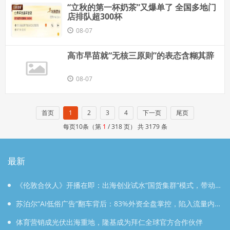
“立秋的第一杯奶茶”又爆单了 全国多地门
店排队超300杯
08-07
高市早苗就“无核三原则”的表态含糊其辞
08-07
首页
1
2
3
4
下一页
尾页
每页10条（第
1
/ 318 页） 共 3179 条
最新
《伦敦合伙人》开播在即：出海创业试水“国货集群”模式，带动
入境消费反向种草
苏泊尔“AI低俗广告”翻车背后：83%外资全盘掌控，陷入流量内
卷、质量频发的负循环
体育营销成光伏出海重地，隆基成为拜仁全球官方合作伙伴