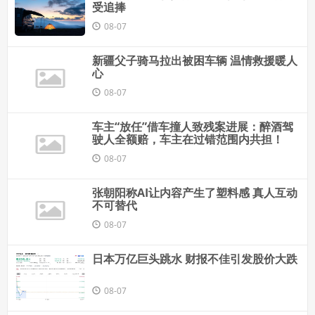
受追捧
08-07
新疆父子骑马拉出被困车辆 温情救援暖人
心
08-07
车主“放任”借车撞人致残案进展：醉酒驾
驶人全额赔，车主在过错范围内共担！
08-07
张朝阳称AI让内容产生了塑料感 真人互动
不可替代
08-07
日本万亿巨头跳水 财报不佳引发股价大跌
08-07