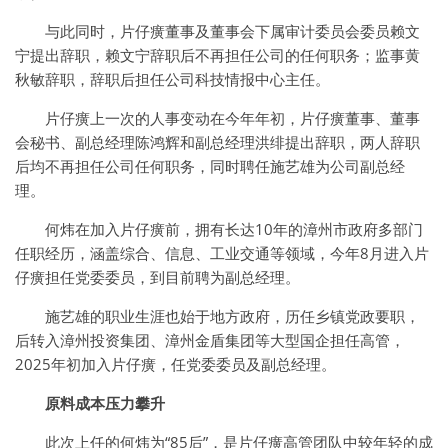
与此同时，片仔癀董事及董事会下属审计委员会委员赖文
宁提出辞职，赖文宁辞职后不再担任公司的任何职务；监事黄
秋敏辞职，辞职后担任公司科技情报中心主任。
片仔癀上一次的人事变动在今年年初，片仔癀董事、董事
会秘书、副总经理陈鸿辉和副总经理洪绯提出辞职，两人辞职
后均不再担任公司任何职务，同时聘任施艺雄为公司副总经
理。
何炜在加入片仔癀前，拥有长达10年的漳州市政府多部门
任职经历，涵盖综合、信息、工业交通等领域，今年8月进入片
仔癀担任党委委员，到目前聘为副总经理。
施艺雄的职业生涯也始于地方政府，历任乡镇党政要职，
后转入漳州投资集团、漳州金盾集团等大型国企担任高管，
2025年初加入片仔癀，任党委委员及副总经理。
原料成本压力攀升
此次上任的何炜为“85后”，是片仔癀高管团队中较年轻的成