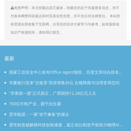
免责声明：本文转载自其它媒体，转载目的在于传递更多信息，并不
代表本网赞同其观点和对其真实性负责，亦不负任何法律责任。 本站所
有资源全部收集于互联网，分享目的仅供大家学习与参考，如有版权或
知识产权侵犯等，请给我们留言。
最新
国家工信安全中心发布Office Agent报告，百度文库综合排名第
一
华夏银行迎来“北银系”高管密集补位 合规阵痛与治理变局交织
“牙膏第一股”正式易主，广西国控12.28亿元入主
700亿牛蛙产业，困于抗生素
昊华能源：一家“攻守兼备”的煤企
柔性制造破解硬科技创新难题，嘉立创以制造平权助力物理AI落