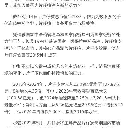
员，其加入能否为片仔癀注入新的活力？
截至8月14日，片仔癀总市值1218亿，作为为数不多的千
亿市值中药企业，片仔癀一直备受资本市场关注。
凭借被国家中医药管理局和国家保密局列为国家绝密的处
方与工艺，以及1994年获评国家一级保护中药品种，片仔癀支
撑起了千亿市值，其核心产品涵盖片仔癀、片仔癀胶囊、复方
片仔癀软膏等20多种中成药。
但和不少以名贵中成药见长的中药企业一样，随着消费环
境的变化，片仔癀也面临持续增长的压力。
2016年-2024年，片仔癀营收从23.09亿元增至107.88亿
元，8年增长4.35倍。其中，2023年营收突破百亿大关
（100.58亿元），但2024年增速降至7.25%，为2015年以来
最低水平；净利润方面，从5.36亿元增至29.96亿元（增长5.21
倍），但2024年增速仅5.06%，接近2015年水平。
尽管2023年5月，片仔癀将主导产品片仔癀锭剂国内市场