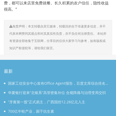
费，都可以来店里免费就餐。长久积累的农户信任，隐性收益
很高。”
免责声明：本文转载自其它媒体，转载目的在于传递更多信息，并不
代表本网赞同其观点和对其真实性负责，亦不负任何法律责任。 本站所
有资源全部收集于互联网，分享目的仅供大家学习与参考，如有版权或
知识产权侵犯等，请给我们留言。
最新
国家工信安全中心发布Office Agent报告，百度文库综合排名第
一
华夏银行迎来“北银系”高管密集补位 合规阵痛与治理变局交织
“牙膏第一股”正式易主，广西国控12.28亿元入主
700亿牛蛙产业，困于抗生素