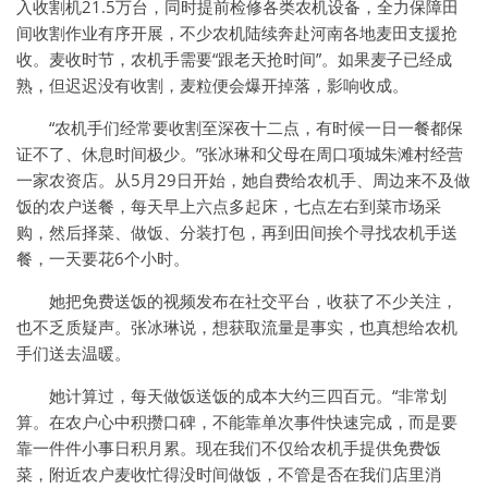
入收割机21.5万台，同时提前检修各类农机设备，全力保障田
间收割作业有序开展，不少农机陆续奔赴河南各地麦田支援抢
收。麦收时节，农机手需要“跟老天抢时间”。如果麦子已经成
熟，但迟迟没有收割，麦粒便会爆开掉落，影响收成。
“农机手们经常要收割至深夜十二点，有时候一日一餐都保
证不了、休息时间极少。”张冰琳和父母在周口项城朱滩村经营
一家农资店。从5月29日开始，她自费给农机手、周边来不及做
饭的农户送餐，每天早上六点多起床，七点左右到菜市场采
购，然后择菜、做饭、分装打包，再到田间挨个寻找农机手送
餐，一天要花6个小时。
她把免费送饭的视频发布在社交平台，收获了不少关注，
也不乏质疑声。张冰琳说，想获取流量是事实，也真想给农机
手们送去温暖。
她计算过，每天做饭送饭的成本大约三四百元。“非常划
算。在农户心中积攒口碑，不能靠单次事件快速完成，而是要
靠一件件小事日积月累。现在我们不仅给农机手提供免费饭
菜，附近农户麦收忙得没时间做饭，不管是否在我们店里消